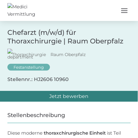
Zum
Inhalt
springen
Chefarzt (m/w/d) für
Thoraxchirurgie | Raum Oberpfalz
Thoraxchirurgie
Raum Oberpfalz
Festanstellung
Stellennr.: HJ2606 10960
Jetzt bewerben
Stellenbeschreibung
Diese moderne
thoraxchirurgische Einheit
ist Teil