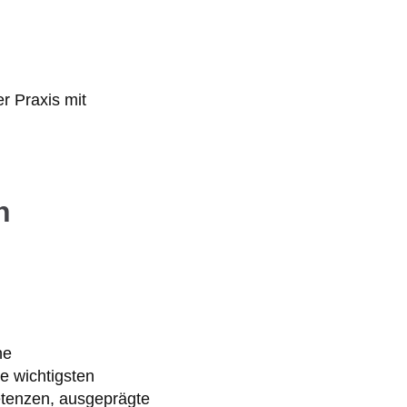
n
he
e wichtigsten
etenzen, ausgeprägte